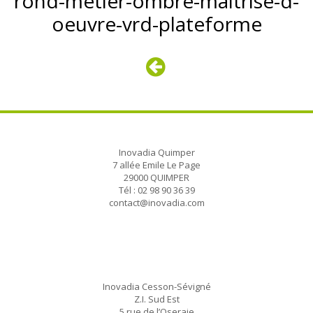
rond-metier-ombre-maitrise-d-
oeuvre-vrd-plateforme
Inovadia Quimper
7 allée Emile Le Page
29000 QUIMPER
Tél : 02 98 90 36 39
contact@inovadia.com
Inovadia Cesson-Sévigné
Z.I. Sud Est
5 rue de l’Oseraie