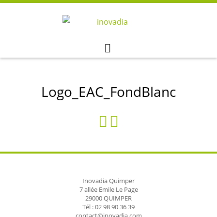
Skip
to
content
Logo_EAC_FondBlanc
Inovadia Quimper
7 allée Emile Le Page
29000 QUIMPER
Tél : 02 98 90 36 39
contact@inovadia.com