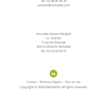
Tél : 02 98 90 36 39
contact@inovadia.com
Inovadia Cesson-Sévigné
Z.I. Sud Est
5 rue de l’Oseraie
35510 CESSON-SEVIGNE
Tél : 02 23 42 03 15
linkedin
Contact
Mentions légales
Plan du site
Copyright © 2026 INOVADIA. All rights reserved.