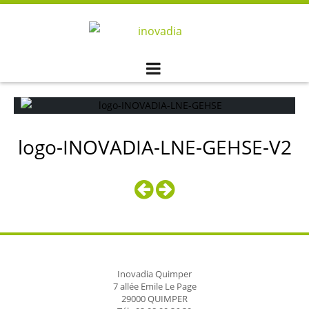
Skip
to
content
logo-INOVADIA-LNE-GEHSE-V2
Inovadia Quimper
7 allée Emile Le Page
29000 QUIMPER